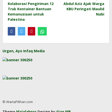
Kolaborasi Pengiriman 12
Abdul Aziz Ajak Warga
navigation
Truk Kontainer Bantuan
KBU Peringati Maulid
Kemanusiaan untuk
Nabi
Palestina
Urgen, Ayo Infaq Media
© WartaPilihan.com
Theme
Majalahpro
Design by
Gian MR