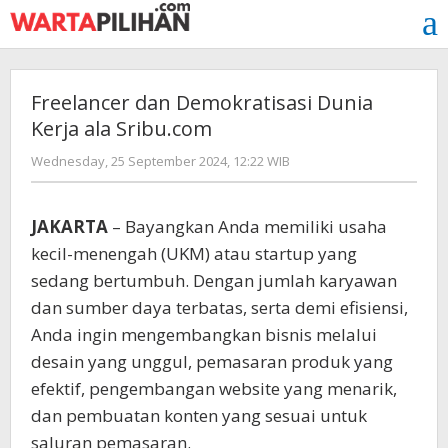
Skip
to
content
Freelancer dan Demokratisasi Dunia
Kerja ala Sribu.com
by
Wednesday, 25 September 2024, 12:22 WIB
Adi
Prawiranegara
JAKARTA
– Bayangkan Anda memiliki usaha
kecil-menengah (UKM) atau startup yang
sedang bertumbuh. Dengan jumlah karyawan
dan sumber daya terbatas, serta demi efisiensi,
Anda ingin mengembangkan bisnis melalui
desain yang unggul, pemasaran produk yang
efektif, pengembangan website yang menarik,
dan pembuatan konten yang sesuai untuk
saluran pemasaran.