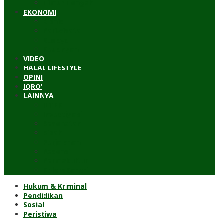
Timur Tengah
EKONOMI
Bisnis
Pariwisata
Budaya
Keuangan
VIDEO
HALAL LIFESTYLE
OPINI
IQRO’
LAINNYA
ILTEK
Investigasi
Kesehatan
Kisah
Perjalanan
Resensi
Permakultur
Kolom Santri
Hukum & Kriminal
Pendidikan
Sosial
Peristiwa