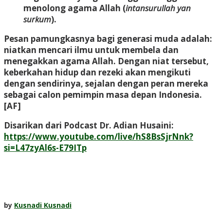
menolong agama Allah (
intansurullah yan
surkum
).
Pesan pamungkasnya bagi generasi muda adalah:
niatkan mencari ilmu untuk membela dan
menegakkan agama Allah. Dengan niat tersebut,
keberkahan hidup dan rezeki akan mengikuti
dengan sendirinya, sejalan dengan peran mereka
sebagai calon pemimpin masa depan Indonesia.
[AF]
Disarikan dari Podcast Dr. Adian Husaini:
https://www.youtube.com/live/hS8BsSjrNnk?
si=L47zyAl6s-E79ITp
by
Kusnadi Kusnadi