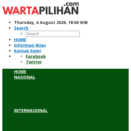
Skip
to
content
Thursday, 6 August 2026, 18:06 WIB
Search
HOME
Informasi Iklan
Kontak Kami
Facebook
Twitter
HOME
NASIONAL
Hukum & Kriminal
Pendidikan
Peristiwa
Sosial
Wawancara
INTERNASIONAL
Asean
Asia Pasifik
Eropa & Amerika