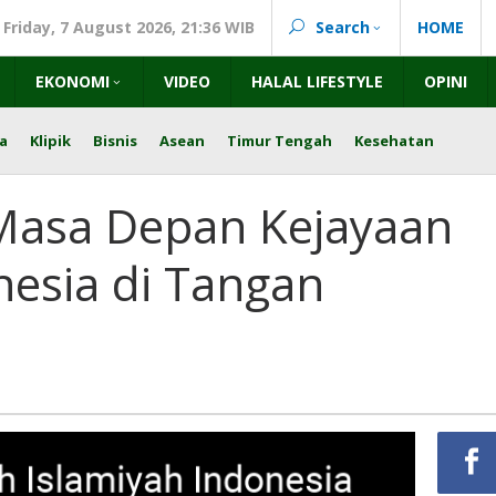
Friday, 7 August 2026, 21:36 WIB
Search
HOME
EKONOMI
VIDEO
HALAL LIFESTYLE
OPINI
a
Klipik
Bisnis
Asean
Timur Tengah
Kesehatan
Masa Depan Kejayaan
nesia di Tangan
a