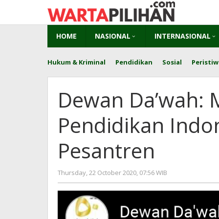
Skip
to
content
HOME
NASIONAL
INTERNASIONAL
Hukum & Kriminal
Pendidikan
Sosial
Peristiw
Dewan Da’wah: 
Pendidikan Indo
Pesantren
by
Thursday, 22 October 2020, 07:56 WIB
Adi
Prawiranegar