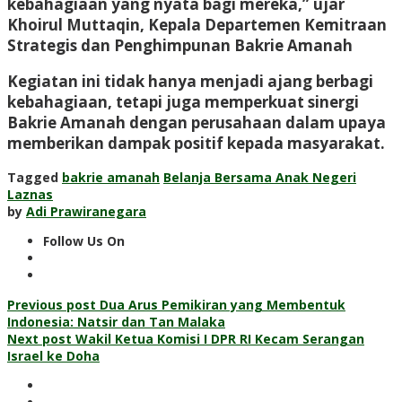
kebahagiaan yang nyata bagi mereka,” ujar
Khoirul Muttaqin, Kepala Departemen Kemitraan
Strategis dan Penghimpunan Bakrie Amanah
Kegiatan ini tidak hanya menjadi ajang berbagi
kebahagiaan, tetapi juga memperkuat sinergi
Bakrie Amanah dengan perusahaan dalam upaya
memberikan dampak positif kepada masyarakat.
Tagged
bakrie amanah
Belanja Bersama Anak Negeri
Laznas
by
Adi Prawiranegara
Follow Us On
Post
Previous post
Dua Arus Pemikiran yang Membentuk
Indonesia: Natsir dan Tan Malaka
navigation
Next post
Wakil Ketua Komisi I DPR RI Kecam Serangan
Israel ke Doha