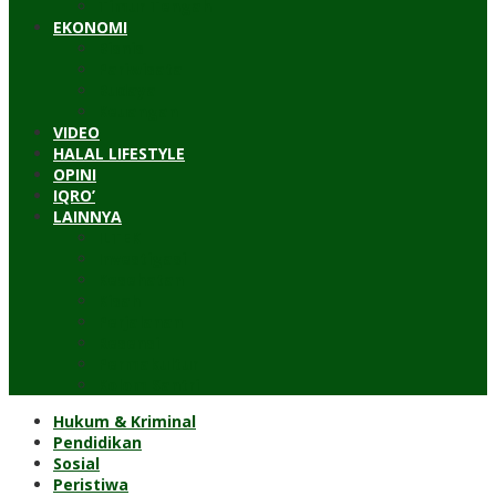
Timur Tengah
EKONOMI
Bisnis
Pariwisata
Budaya
Keuangan
VIDEO
HALAL LIFESTYLE
OPINI
IQRO’
LAINNYA
ILTEK
Investigasi
Kesehatan
Kisah
Perjalanan
Resensi
Permakultur
Kolom Santri
Hukum & Kriminal
Pendidikan
Sosial
Peristiwa