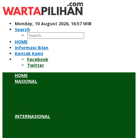
Skip
to
content
Monday, 10 August 2026, 16:57 WIB
Search
HOME
Informasi Iklan
Kontak Kami
Facebook
Twitter
HOME
NASIONAL
Hukum & Kriminal
Pendidikan
Peristiwa
Sosial
Wawancara
INTERNASIONAL
Asean
Asia Pasifik
Eropa & Amerika