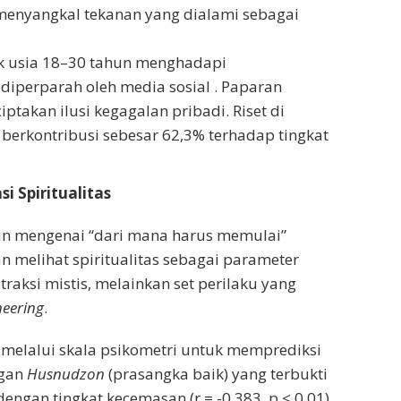
 menyangkal tekanan yang dialami sebagai
 usia 18–30 tahun menghadapi
g diperparah oleh media sosial . Paparan
ptakan ilusi kegagalan pribadi. Riset di
erkontribusi sebesar 62,3% terhadap tingkat
i Spiritualitas
gan mengenai “dari mana harus memulai”
an melihat spiritualitas sebagai parameter
straksi mistis, melainkan set perilaku yang
neering
.
r melalui skala psikometri untuk memprediksi
ngan
Husnudzon
(prasangka baik) yang terbukti
dengan tingkat kecemasan (r = -0,383, p < 0,01).