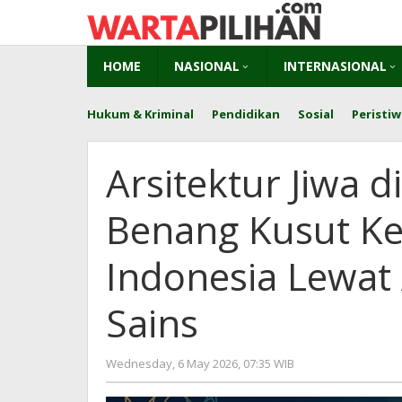
Skip
to
content
HOME
NASIONAL
INTERNASIONAL
Hukum & Kriminal
Pendidikan
Sosial
Peristiw
Arsitektur Jiwa d
Benang Kusut Ke
Indonesia Lewat
Sains
by
Wednesday, 6 May 2026, 07:35 WIB
Kusnadi
Kusnadi