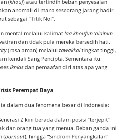
an (
khouf
) atau tertindih beban penyesalan
takan anomali di mana seseorang jarang hadir
t sebagai “Titik Nol”.
n mental melalui kalimat
laa khoufun ‘alaihim
tiran dan tidak pula mereka bersedih hati.
ity
(rasa aman) melalui
tawakkal
tingkat tinggi,
 kendali Sang Pencipta. Sementara itu,
oses
ikhlas
dan pemaafan diri atas apa yang
risis Perempat Baya
ata dalam dua fenomena besar di Indonesia:
enerasi Z kini berada dalam posisi “terjepit”
k dan orang tua yang menua. Beban ganda ini
 (
burnout
), hingga “Sindrom Penyangkalan”