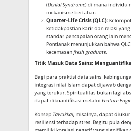
(
Denial Syndrome
) di mana individu
mekanisme bertahan.
Quarter-Life Crisis (QLC):
Kelompok
ketidakpastian karir dan relasi yan
standar pencapaian orang lain menci
Pontianak menunjukkan bahwa QLC b
kecemasan
fresh graduate
.
Titik Masuk Data Sains: Menguantifikas
Bagi para praktisi data sains, kebingun
integrasi nilai Islam dapat dijawab deng
yang terukur. Spiritualitas bukan lagi ab
dapat dikuantifikasi melalui
Feature Engi
Konsep
Tawakkal
, misalnya, dapat diuku
resiliensi terhadap stres. Begitu pula de
memiliki korelasi negatif yang signifikan 