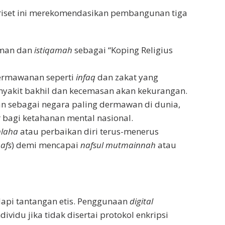
riset ini merekomendasikan pembangunan tiga
man dan
istiqamah
sebagai “Koping Religius
ermawanan seperti
infaq
dan zakat yang
nyakit bakhil dan kecemasan akan kekurangan.
an sebagai negara paling dermawan di dunia,
 bagi ketahanan mental nasional.
hlaha
atau perbaikan diri terus-menerus
nafs
) demi mencapai
nafsul mutmainnah
atau
dapi tantangan etis. Penggunaan
digital
ividu jika tidak disertai protokol enkripsi