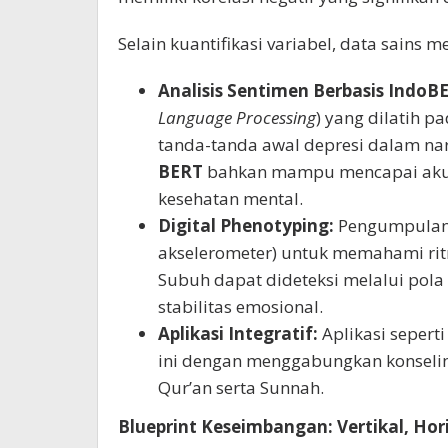
Selain kuantifikasi variabel, data sains 
Analisis Sentimen Berbasis IndoB
Language Processing
) yang dilatih 
tanda-tanda awal depresi dalam nara
BERT
bahkan mampu mencapai akuras
kesehatan mental.
Digital Phenotyping:
Pengumpulan d
akselerometer) untuk memahami ritme
Subuh dapat dideteksi melalui pola
stabilitas emosional.
Aplikasi Integratif:
Aplikasi sepert
ini dengan menggabungkan konseling
Qur’an serta Sunnah.
Blueprint Keseimbangan: Vertikal, Hori