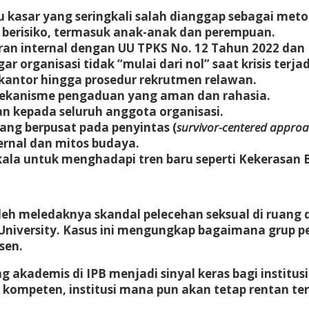
 kasar yang seringkali salah dianggap sebagai meto
erisiko, termasuk anak-anak dan perempuan.
an internal dengan UU TPKS No. 12 Tahun 2022 dan 
organisasi tidak “mulai dari nol” saat krisis terjad
 kantor hingga prosedur rekrutmen relawan.
ekanisme pengaduan yang aman dan rahasia.
n kepada seluruh anggota organisasi.
ng berpusat pada penyintas (
survivor-centered appro
ernal dan mitos budaya.
ala untuk menghadapi tren baru seperti Kekerasan B
oleh meledaknya skandal pelecehan seksual di ruang 
B University. Kasus ini mengungkap bagaimana grup
sen.
ng akademis di IPB menjadi sinyal keras bagi insti
 kompeten, institusi mana pun akan tetap rentan te