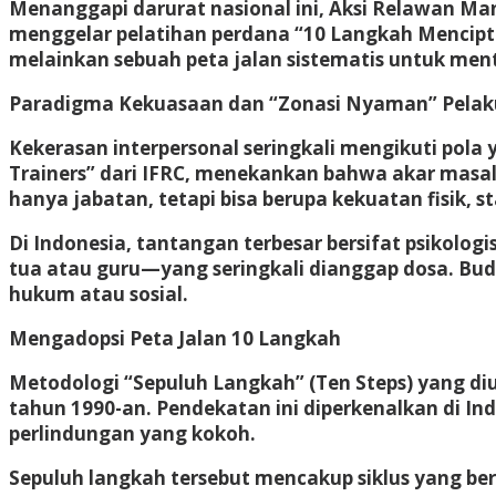
Menanggapi darurat nasional ini, Aksi Relawan Ma
menggelar pelatihan perdana “10 Langkah Menciptak
melainkan sebuah peta jalan sistematis untuk men
Paradigma Kekuasaan dan “Zonasi Nyaman” Pelak
Kekerasan interpersonal seringkali mengikuti pola ya
Trainers” dari IFRC, menekankan bahwa akar masa
hanya jabatan, tetapi bisa berupa kekuatan fisik, 
Di Indonesia, tantangan terbesar bersifat psikol
tua atau guru—yang seringkali dianggap dosa. Bud
hukum atau sosial.
Mengadopsi Peta Jalan 10 Langkah
Metodologi “Sepuluh Langkah” (Ten Steps) yang di
tahun 1990-an. Pendekatan ini diperkenalkan di I
perlindungan yang kokoh.
Sepuluh langkah tersebut mencakup siklus yang b