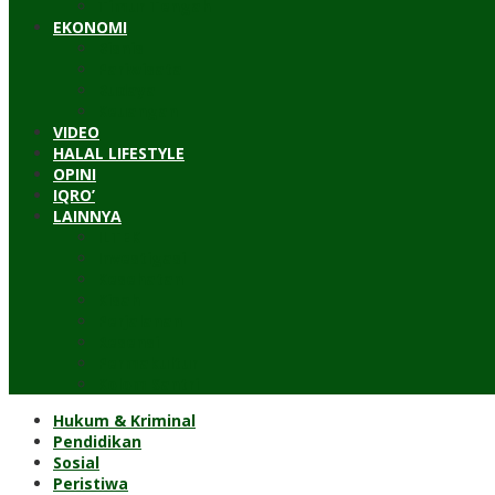
Timur Tengah
EKONOMI
Bisnis
Pariwisata
Budaya
Keuangan
VIDEO
HALAL LIFESTYLE
OPINI
IQRO’
LAINNYA
ILTEK
Investigasi
Kesehatan
Kisah
Perjalanan
Resensi
Permakultur
Kolom Santri
Hukum & Kriminal
Pendidikan
Sosial
Peristiwa