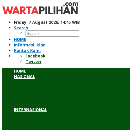
Skip
to
content
Friday, 7 August 2026, 14:45 WIB
Search
HOME
Informasi Iklan
Kontak Kami
Facebook
Twitter
HOME
NASIONAL
Hukum & Kriminal
Pendidikan
Peristiwa
Sosial
Wawancara
INTERNASIONAL
Asean
Asia Pasifik
Eropa & Amerika