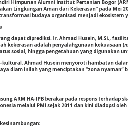
ndiri Himpunan Alumni Institut Pertanian Bogor (A
an Lingkungan Aman dari Kekerasan” pada Mei 2026. 
transformasi budaya organisasi menjadi ekosistem 
u
ng dapat diprediksi. Ir. Ahmad Husein, M.Si., fasilit
lah kekerasan adalah penyalahgunaan kekuasaan (
m
status sosial, hingga pengetahuan yang digunakan un
ogis-kultural. Ahmad Husein menyoroti hambatan da
aya diam inilah yang menciptakan “zona nyaman” ba
usung ARM HA-IPB berakar pada respons terhadap sk
ndonesia melalui PMI sejak 2011 dan kini diadopsi 
erkesinambungan: