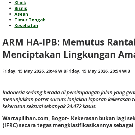
Klipik
Bisnis
Asean
Timur Tengah
Kesehatan
ARM HA-IPB: Memutus Rantai
Menciptakan Lingkungan Ama
by
Friday, 15 May 2026, 20:46 WIB
Friday, 15 May 2026, 20:54 WIB
Ku
Ku
Indonesia sedang berada di persimpangan jalan yang gen
menunjukkan potret suram: lonjakan laporan kekerasan 
kekerasan seksual sebanyak 24.472 kasus.
Wartapilihan.com, Bogor–
Kekerasan bukan lagi sek
(IFRC) secara tegas mengklasifikasikannya sebaga