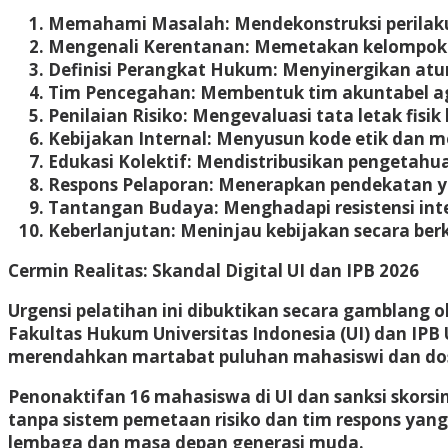
Memahami Masalah:
Mendekonstruksi perilaku
Mengenali Kerentanan:
Memetakan kelompok b
Definisi Perangkat Hukum:
Menyinergikan atur
Tim Pencegahan:
Membentuk tim akuntabel agar 
Penilaian Risiko:
Mengevaluasi tata letak fisik
Kebijakan Internal:
Menyusun kode etik dan m
Edukasi Kolektif:
Mendistribusikan pengetahua
Respons Pelaporan:
Menerapkan pendekatan ya
Tantangan Budaya:
Menghadapi resistensi int
Keberlanjutan:
Meninjau kebijakan secara berk
Cermin Realitas: Skandal Digital UI dan IPB 2026
Urgensi pelatihan ini dibuktikan secara gamblang 
Fakultas Hukum Universitas Indonesia (UI) dan IP
merendahkan martabat puluhan mahasiswi dan do
Penonaktifan 16 mahasiswa di UI dan sanksi skorsi
tanpa sistem pemetaan risiko dan tim respons yang
lembaga dan masa depan generasi muda.