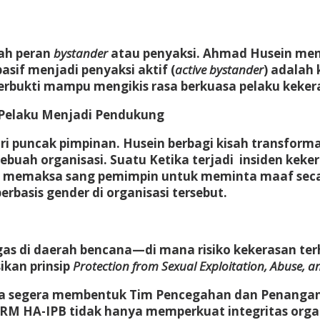
lah peran
bystander
atau penyaksi. Ahmad Husein men
sif menjadi penyaksi aktif (
active bystander
) adalah
erbukti mampu mengikis rasa berkuasa pelaku kekera
 Pelaku Menjadi Pendukung
i puncak pimpinan. Husein berbagi kisah transforma
buah organisasi. Suatu Ketika terjadi insiden kek
) memaksa sang pemimpin untuk meminta maaf secar
rbasis gender di organisasi tersebut.
gas di daerah bencana—di mana risiko kekerasan t
kan prinsip
Protection from Sexual Exploitation, Abuse, 
ana segera membentuk Tim Pencegahan dan Penangan
RM HA-IPB tidak hanya memperkuat integritas organ