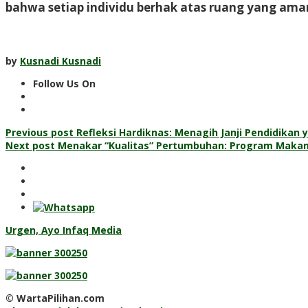
bahwa setiap individu berhak atas ruang yang ama
by
Kusnadi Kusnadi
Follow Us On
Post
Previous post
Refleksi Hardiknas: Menagih Janji Pendidika
Next post
Menakar “Kualitas” Pertumbuhan: Program Makan 
navigation
Urgen, Ayo Infaq Media
© WartaPilihan.com