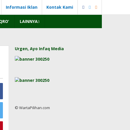
Informasi Iklan
Kontak Kami
IQRO’
LAINNYA
Urgen, Ayo Infaq Media
© WartaPilihan.com