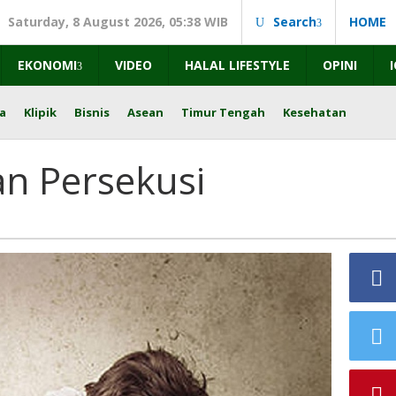
Saturday, 8 August 2026, 05:38 WIB
Search
HOME
EKONOMI
VIDEO
HALAL LIFESTYLE
OPINI
a
Klipik
Bisnis
Asean
Timur Tengah
Kesehatan
n Persekusi