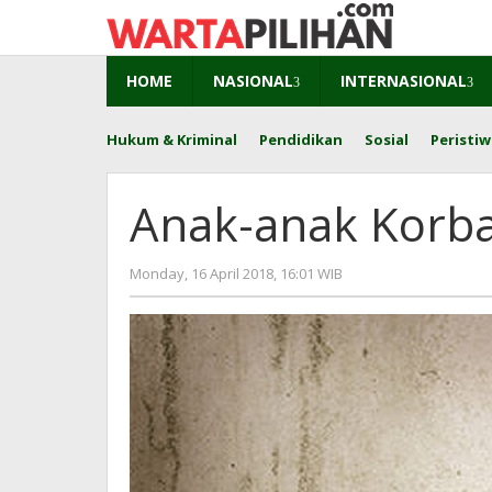
Skip
to
content
HOME
NASIONAL
INTERNASIONAL
Hukum & Kriminal
Pendidikan
Sosial
Peristiw
Anak-anak Korba
by
Monday, 16 April 2018, 16:01 WIB
Adi
Prawiranegara