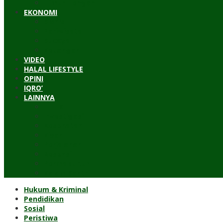
Timur Tengah
EKONOMI
Bisnis
Pariwisata
Budaya
Keuangan
VIDEO
HALAL LIFESTYLE
OPINI
IQRO’
LAINNYA
ILTEK
Investigasi
Kesehatan
Kisah
Perjalanan
Resensi
Permakultur
Kolom Santri
Hukum & Kriminal
Pendidikan
Sosial
Peristiwa