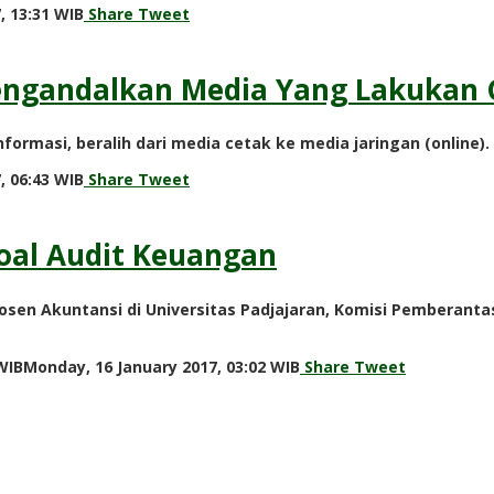
by
, 13:31 WIB
Share
Tweet
redaksi
engandalkan Media Yang Lakukan 
formasi, beralih dari media cetak ke media jaringan (online).
by
, 06:43 WIB
Share
Tweet
redaksi
oal Audit Keuangan
osen Akuntansi di Universitas Padjajaran, Komisi Pemberant
by
WIB
Monday, 16 January 2017, 03:02 WIB
Share
Tweet
redaksi