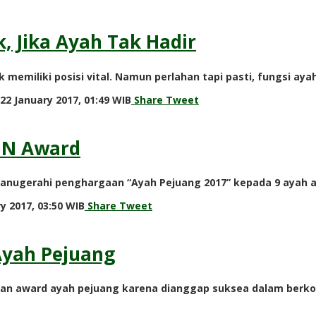
redaksi
, Jika Ayah Tak Hadir
 memiliki posisi vital. Namun perlahan tapi pasti, fungsi a
by
22 January 2017, 01:49 WIB
Share
Tweet
redaksi
GIN Award
ganugerahi penghargaan “Ayah Pejuang 2017” kepada 9 ayah 
by
y 2017, 03:50 WIB
Share
Tweet
redaksi
Ayah Pejuang
kan award ayah pejuang karena dianggap suksea dalam berko