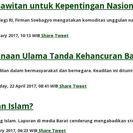
sawitan untuk Kepentingan Nasion
aleg) RI, Firman Soebagyo mengatakan komoditas unggulan nasi
by
ary 2017, 10:13 WIB
Share
Tweet
redaksi
ghinaan Ulama Tanda Kehancuran B
ilan dalam bermasyarakat dan bernegara. Keadilan ini ditun
by
day, 22 April 2017, 08:41 WIB
Share
Tweet
redaksi
n Islam?
ng Islam. Laporan di media Barat cenderung mengabadikan s
by
ry 2017, 06:23 WIB
Share
Tweet