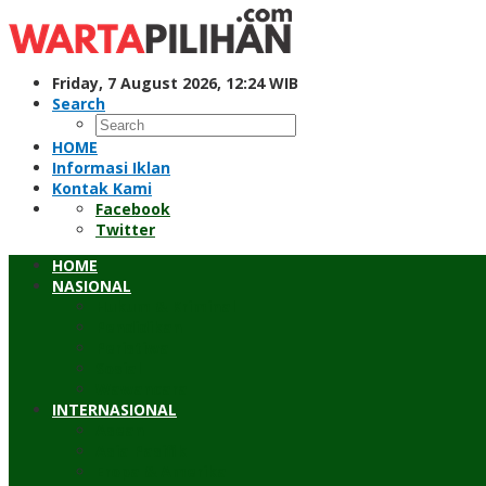
Skip
to
content
Friday, 7 August 2026, 12:24 WIB
Search
HOME
Informasi Iklan
Kontak Kami
Facebook
Twitter
HOME
NASIONAL
Hukum & Kriminal
Pendidikan
Peristiwa
Sosial
Wawancara
INTERNASIONAL
Asean
Asia Pasifik
Eropa & Amerika