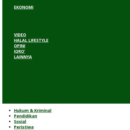
Timur Tengah
EKONOMI
Bisnis
Pariwisata
Budaya
Keuangan
VIDEO
HALAL LIFESTYLE
OPINI
IQRO’
LAINNYA
ILTEK
Investigasi
Kesehatan
Kisah
Perjalanan
Resensi
Permakultur
Kolom Santri
Hukum & Kriminal
Pendidikan
Sosial
Peristiwa