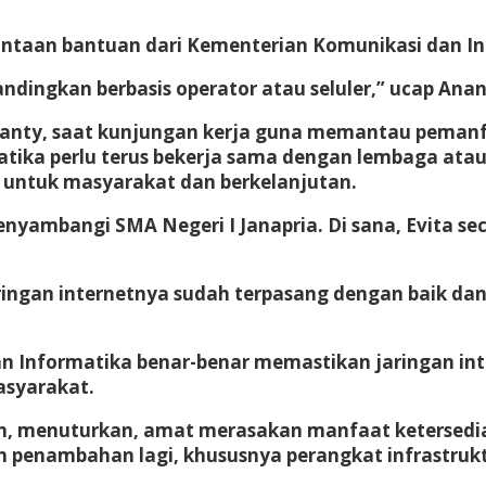
an bantuan dari Kementerian Komunikasi dan Informa
ndingkan berbasis operator atau seluler,” ucap Anan
rsanty, saat kunjungan kerja guna memantau pemanf
ika perlu terus bekerja sama dengan lembaga atau
 untuk masyarakat dan berkelanjutan.
menyambangi SMA Negeri I Janapria. Di sana, Evita 
aringan internetnya sudah terpasang dengan baik d
 Informatika benar-benar memastikan jaringan inte
asyarakat.
n, menuturkan, amat merasakan manfaat ketersediaa
 penambahan lagi, khususnya perangkat infrastrukt