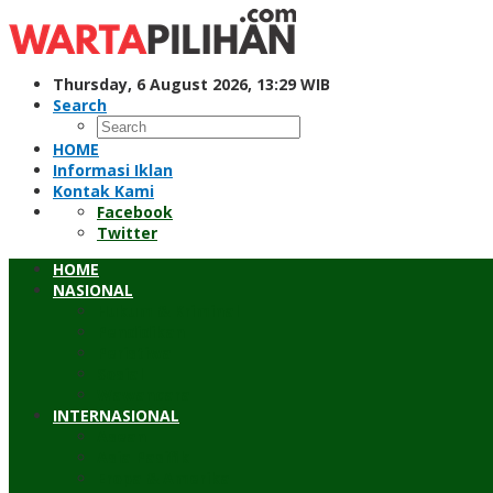
Skip
to
content
Thursday, 6 August 2026, 13:29 WIB
Search
HOME
Informasi Iklan
Kontak Kami
Facebook
Twitter
HOME
NASIONAL
Hukum & Kriminal
Pendidikan
Peristiwa
Sosial
Wawancara
INTERNASIONAL
Asean
Asia Pasifik
Eropa & Amerika