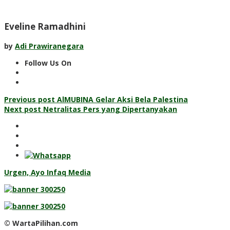
Eveline Ramadhini
by
Adi Prawiranegara
Follow Us On
Post
Previous post
AlMUBINA Gelar Aksi Bela Palestina
Next post
Netralitas Pers yang Dipertanyakan
navigation
Urgen, Ayo Infaq Media
© WartaPilihan.com