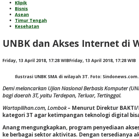
Klipik
Bisnis
Asean
Timur Tengah
Kesehatan
UNBK dan Akses Internet di 
b
Friday, 13 April 2018, 17:28 WIB
Friday, 13 April 2018, 17:28 WIB
A
P
Ilustrasi UNBK SMA di wilayah 3T. Foto: Sindonews.com.
Demi melancarkan Ujian Nasional Berbasis Komputer (UNBK
bagi daerah 3T, yaitu Terdepan, Terluar, Tertinggal.
Wartapilihan.com, Lombok
– Menurut Direktur BAKTI/
kategori 3T agar ketimpangan teknologi digital bisa
Anang mengungkapkan, program penyediaan akses la
ke berbagai sektor aktivitas. Dengan tersedianya 