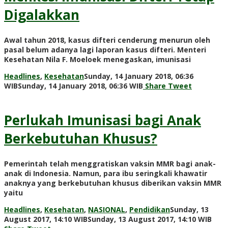
Digalakkan
Awal tahun 2018, kasus difteri cenderung menurun oleh
pasal belum adanya lagi laporan kasus difteri. Menteri
Kesehatan Nila F. Moeloek menegaskan, imunisasi
Headlines
,
Kesehatan
Sunday, 14 January 2018, 06:36
by
WIB
Sunday, 14 January 2018, 06:36 WIB
Share
Tweet
Adi
Prawiranegara
Perlukah Imunisasi bagi Anak
Berkebutuhan Khusus?
Pemerintah telah menggratiskan vaksin MMR bagi anak-
anak di Indonesia. Namun, para ibu seringkali khawatir
anaknya yang berkebutuhan khusus diberikan vaksin MMR
yaitu
Headlines
,
Kesehatan
,
NASIONAL
,
Pendidikan
Sunday, 13
by
August 2017, 14:10 WIB
Sunday, 13 August 2017, 14:10 WIB
Adi