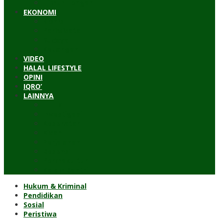
Timur Tengah
EKONOMI
Bisnis
Pariwisata
Budaya
Keuangan
VIDEO
HALAL LIFESTYLE
OPINI
IQRO’
LAINNYA
ILTEK
Investigasi
Kesehatan
Kisah
Perjalanan
Resensi
Permakultur
Kolom Santri
Hukum & Kriminal
Pendidikan
Sosial
Peristiwa