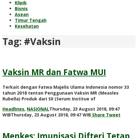
Klipik
Bisnis
Asean
Timur Tengah
Kesehatan
Tag:
#Vaksin
Vaksin MR dan Fatwa MUI
Terkait dengan Fatwa Majelis Ulama Indonesia nomor 33
tahun 2018 tentan Penggunaan Vaksin MR (Measles
Rubella) Produk dari SII (Serum Institue of
Headlines
,
NASIONAL
Thursday, 23 August 2018, 09:47
by
WIB
Thursday, 23 August 2018, 09:47 WIB
Share
Tweet
Adi
Prawiranegara
Menkes: Imunisasi Difteri Tetap