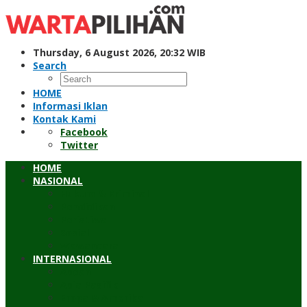
Skip
to
content
Thursday, 6 August 2026, 20:32 WIB
Search
HOME
Informasi Iklan
Kontak Kami
Facebook
Twitter
HOME
NASIONAL
Hukum & Kriminal
Pendidikan
Peristiwa
Sosial
Wawancara
INTERNASIONAL
Asean
Asia Pasifik
Eropa & Amerika