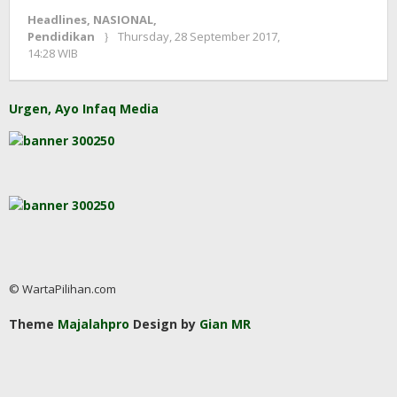
Headlines
,
NASIONAL
,
Pendidikan
Thursday, 28 September 2017,
by
14:28 WIB
Adi
Prawiranegara
Urgen, Ayo Infaq Media
© WartaPilihan.com
Theme
Majalahpro
Design by
Gian MR