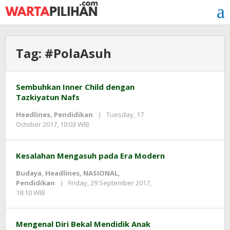
Skip
to
content
Tag:
#PolaAsuh
Sembuhkan Inner Child dengan
Tazkiyatun Nafs
Headlines
,
Pendidikan
Tuesday, 17
by
October 2017, 10:03 WIB
Adi
Prawiranegara
Kesalahan Mengasuh pada Era Modern
Budaya
,
Headlines
,
NASIONAL
,
Pendidikan
Friday, 29 September 2017,
by
18:10 WIB
Adi
Prawiranegara
Mengenal Diri Bekal Mendidik Anak