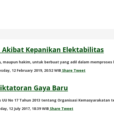
n Akibat Kepanikan Elektabilitas
n, maupun hakim, untuk berbuat yang adil dalam memproses 
by
sday, 12 February 2019, 20:52 WIB
Share
Tweet
Adi
Prawiranegara
diktatoran Gaya Baru
s UU No 17 Tahun 2013 tentang Organisasi Kemasyarakatan te
by
ay, 12 July 2017, 18:39 WIB
Share
Tweet
redaksi