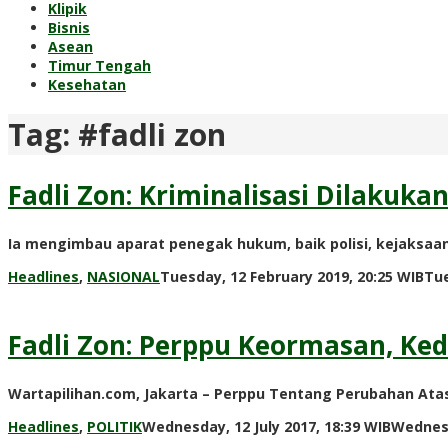
Klipik
Bisnis
Asean
Timur Tengah
Kesehatan
Tag:
#fadli zon
Fadli Zon: Kriminalisasi Dilakuka
Ia mengimbau aparat penegak hukum, baik polisi, kejaksaa
Headlines
,
NASIONAL
Tuesday, 12 February 2019, 20:25 WIB
Tue
Fadli Zon: Perppu Keormasan, Ke
Wartapilihan.com, Jakarta – Perppu Tentang Perubahan Ata
Headlines
,
POLITIK
Wednesday, 12 July 2017, 18:39 WIB
Wednesd