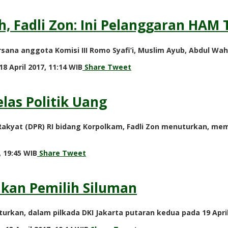
, Fadli Zon: Ini Pelanggaran HAM 
bersana anggota Komisi III Romo Syafi’i, Muslim Ayub, Abdul W
by
8 April 2017, 11:14 WIB
Share
Tweet
redaksi
las Politik Uang
 Rakyat (DPR) RI bidang Korpolkam, Fadli Zon menuturkan, 
by
, 19:45 WIB
Share
Tweet
redaksi
kan Pemilih Siluman
uturkan, dalam pilkada DKI Jakarta putaran kedua pada 19 A