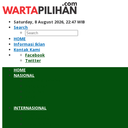
Skip
to
content
Saturday, 8 August 2026, 22:47 WIB
Search
HOME
Informasi Iklan
Kontak Kami
Facebook
Twitter
HOME
NASIONAL
Hukum & Kriminal
Pendidikan
Peristiwa
Sosial
Wawancara
INTERNASIONAL
Asean
Asia Pasifik
Eropa & Amerika