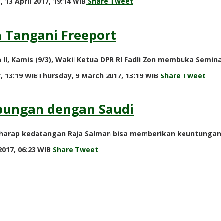
by
 13 April 2017, 19:14 WIB
Share
Tweet
redaksi
n Tangani Freeport
II, Kamis (9/3), Wakil Ketua DPR RI Fadli Zon membuka Semin
by
, 13:19 WIB
Thursday, 9 March 2017, 13:19 WIB
Share
Tweet
redaksi
ubungan dengan Saudi
berharap kedatangan Raja Salman bisa memberikan keuntungan 
by
017, 06:23 WIB
Share
Tweet
redaksi