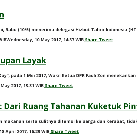
n
ini, Rabu (10/5) menerima delegasi Hizbut Tahrir Indonesia (HT
by
WIB
Wednesday, 10 May 2017, 14:37 WIB
Share
Tweet
redaksi
dupan Layak
 Day”, pada 1 Mei 2017, Wakil Ketua DPR Fadli Zon menekanka
by
 May 2017, 13:31 WIB
Share
Tweet
redaksi
 : Dari Ruang Tahanan Kuketuk Pin
upan makanan serta sulitnya ditemui keluarga dan kerabat, 
by
8 April 2017, 16:29 WIB
Share
Tweet
redaksi