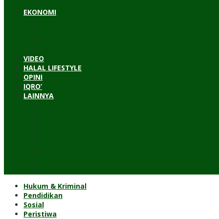
Timur Tengah
EKONOMI
Bisnis
Pariwisata
Budaya
Keuangan
VIDEO
HALAL LIFESTYLE
OPINI
IQRO’
LAINNYA
ILTEK
Investigasi
Kesehatan
Kisah
Perjalanan
Resensi
Permakultur
Kolom Santri
Hukum & Kriminal
Pendidikan
Sosial
Peristiwa