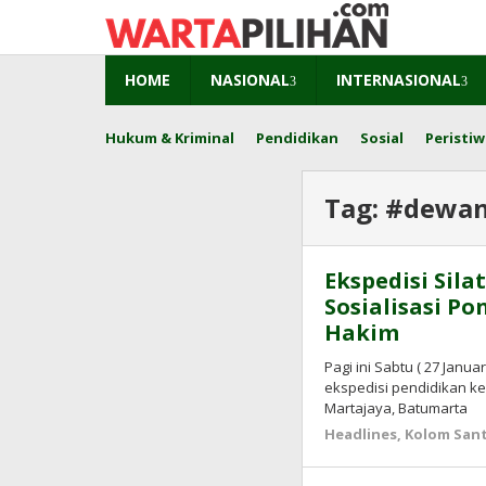
Skip
to
content
HOME
NASIONAL
INTERNASIONAL
Hukum & Kriminal
Pendidikan
Sosial
Peristiw
Tag:
#dewa
Ekspedisi Sil
Sosialisasi P
Hakim
Pagi ini Sabtu ( 27 Janu
ekspedisi pendidikan ke
Martajaya, Batumarta
Headlines
,
Kolom Sant