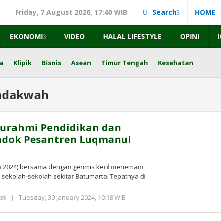
Friday, 7 August 2026, 17:40 WIB
Search
HOME
EKONOMI
VIDEO
HALAL LIFESTYLE
OPINI
a
Klipik
Bisnis
Asean
Timur Tengah
Kesehatan
ndakwah
aturahmi Pendidikan dan
ondok Pesantren Luqmanul
ari 2024) bersama dengan gerimis kecil menemani
 sekolah-sekolah sekitar Batumarta. Tepatnya di
by
ri
Tuesday, 30 January 2024, 10:18 WIB
redaksi