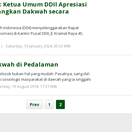
: Ketua Umum DDII Apresiasi
ngkan Dakwah secara
 Indonesia (DDII) menyelenggarakan Rapat
ornas) di Kantor Pusat DDII, Jl. Kramat Raya 45,
by
Saturday, 13 January 2024, 05:52 WIB
redaksi
kwah di Pedalaman
pelosok bukan hal yang mudah. Pasalnya, sang da’i
sosiologis masyarakat di daerah yang ia singgahi
by
nday, 19 August 2018, 17:37 WIB
Adi
Prawiranegara
Prev
1
2