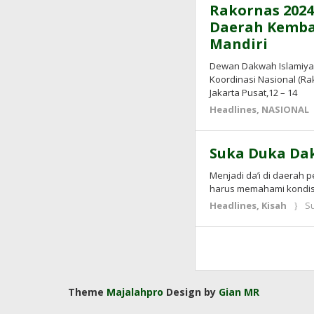
Rakornas 2024
Daerah Kemba
Mandiri
Dewan Dakwah Islamiyah
Koordinasi Nasional (Rak
Jakarta Pusat,12 – 14
Headlines
,
NASIONAL
Suka Duka Da
Menjadi da’i di daerah 
harus memahami kondisi 
Headlines
,
Kisah
Su
Theme
Majalahpro
Design by
Gian MR