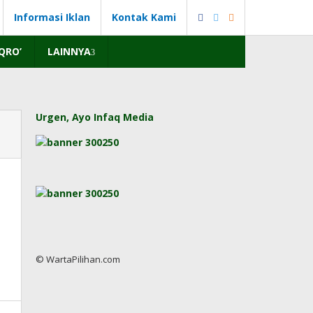
Informasi Iklan
Kontak Kami
IQRO’
LAINNYA
Urgen, Ayo Infaq Media
© WartaPilihan.com