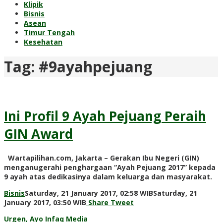
Klipik
Bisnis
Asean
Timur Tengah
Kesehatan
Tag:
#9ayahpejuang
Ini Profil 9 Ayah Pejuang Peraih
GIN Award
Wartapilihan.com, Jakarta – Gerakan Ibu Negeri (GIN)
menganugerahi penghargaan “Ayah Pejuang 2017” kepada
9 ayah atas dedikasinya dalam keluarga dan masyarakat.
Bisnis
Saturday, 21 January 2017, 02:58 WIB
Saturday, 21
by
January 2017, 03:50 WIB
Share
Tweet
redaksi
Urgen, Ayo Infaq Media