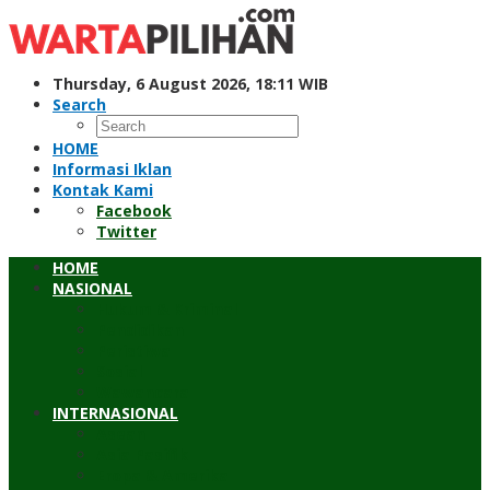
Skip
to
content
Thursday, 6 August 2026, 18:11 WIB
Search
HOME
Informasi Iklan
Kontak Kami
Facebook
Twitter
HOME
NASIONAL
Hukum & Kriminal
Pendidikan
Peristiwa
Sosial
Wawancara
INTERNASIONAL
Asean
Asia Pasifik
Eropa & Amerika