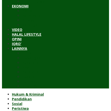
Timur Tengah
EKONOMI
Bisnis
Pariwisata
Budaya
Keuangan
VIDEO
HALAL LIFESTYLE
OPINI
IQRO’
LAINNYA
ILTEK
Investigasi
Kesehatan
Kisah
Perjalanan
Resensi
Permakultur
Kolom Santri
Hukum & Kriminal
Pendidikan
Sosial
Peristiwa