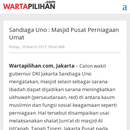
Skip
to
content
Sandiaga Uno : Masjid Pusat Perniagaan
Umat
by
Friday, 10 March 2017, 09:42 WIB
redaksi
Wartapilihan.com, Jakarta
– Calon wakil
gubernur DKI Jakarta Sandiaga Uno
mengatakan, masjid selain sebagai sarana
ibadah dapat dijadikan sarana meningkatkan
ukhuwah (persaudaraan, red) di antara kaum
muslimin dan fungsi sosial keagamaan seperti
perniagaan. Hal tersebut disampaikan usai
melaksanakan shalat Jum’at di masjid Al
Isti’anah, Tanah Tinggi, Jakarta Pusat pada