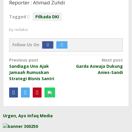
Reporter : Ahmad Zuhdi
Tagged
Pilkada DKI
by
redaksi
Follow Us On
Post
Previous post
Next post
Sandiaga Uno Ajak
Garda Aswaja Dukung
navigation
Jamaah Rumuskan
Anies-Sandi
Strategi Bisnis Santri
Urgen, Ayo Infaq Media