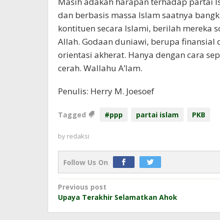
Masih adakah harapan terhadap partai Is
dan berbasis massa Islam saatnya bangki
kontituen secara Islami, berilah mereka
Allah. Godaan duniawi, berupa finansia
orientasi akherat. Hanya dengan cara sep
cerah. Wallahu A’lam.
Penulis: Herry M. Joesoef
Tagged
#ppp
partai islam
PKB
by
redaksi
Follow Us On
Post
Previous post
Upaya Terakhir Selamatkan Ahok
navigation