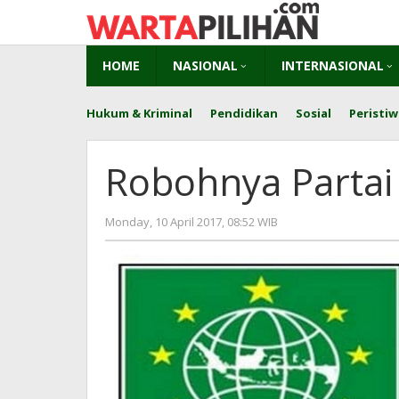
Skip
to
content
HOME
NASIONAL
INTERNASIONAL
Hukum & Kriminal
Pendidikan
Sosial
Peristiw
Robohnya Partai
by
Monday, 10 April 2017, 08:52 WIB
redaksi