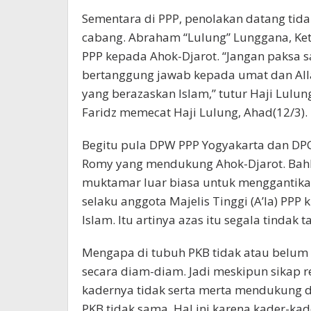
Sementara di PPP, penolakan datang tida
cabang. Abraham “Lulung” Lunggana, Ke
PPP kepada Ahok-Djarot. “Jangan paksa 
bertanggung jawab kepada umat dan Alla
yang berazaskan Islam,” tutur Haji Lulun
Faridz memecat Haji Lulung, Ahad(12/3).
Begitu pula DPW PPP Yogyakarta dan DP
Romy yang mendukung Ahok-Djarot. Bah
muktamar luar biasa untuk menggantika
selaku anggota Majelis Tinggi (A’la) PPP
Islam. Itu artinya azas itu segala tindak
Mengapa di tubuh PKB tidak atau belum a
secara diam-diam. Jadi meskipun sikap 
kadernya tidak serta merta mendukung d
PKB tidak sama. Hal ini karena kader-kad