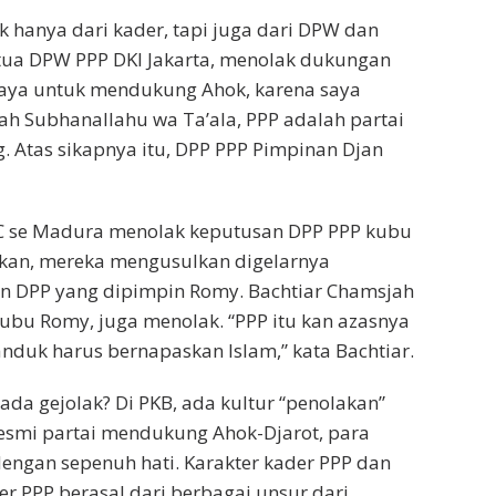
k hanya dari kader, tapi juga dari DPW dan
tua DPW PPP DKI Jakarta, menolak dukungan
saya untuk mendukung Ahok, karena saya
h Subhanallahu wa Ta’ala, PPP adalah partai
g. Atas sikapnya itu, DPP PPP Pimpinan Djan
C se Madura menolak keputusan DPP PPP kubu
kan, mereka mengusulkan digelarnya
n DPP yang dipimpin Romy. Bachtiar Chamsjah
 kubu Romy, juga menolak. “PPP itu kan azasnya
 tanduk harus bernapaskan Islam,” kata Bachtiar.
da gejolak? Di PKB, ada kultur “penolakan”
resmi partai mendukung Ahok-Djarot, para
engan sepenuh hati. Karakter kader PPP dan
er PPP berasal dari berbagai unsur dari