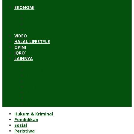
Timur Tengah
EKONOMI
Bisnis
Pariwisata
Budaya
Keuangan
VIDEO
HALAL LIFESTYLE
OPINI
IQRO’
LAINNYA
ILTEK
Investigasi
Kesehatan
Kisah
Perjalanan
Resensi
Permakultur
Kolom Santri
Hukum & Kriminal
Pendidikan
Sosial
Peristiwa