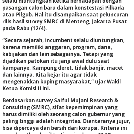
selalu diuntungkan ketika berhadapan dengan
pasangan calon baru dalam konstestasi Pilkada
atau Pilgub. Hal itu disampaikan saat peluncuran
rilis hasil survey SMRC di Menteng, Jakarta Pusat
pada Rabu (12/4).
“Secara sejarah, incumbent selalu diuntungkan,
karena memiliki anggaran, program, dana,
kebijakan dan lain sebagainya. Tetapi yang
dijadikan patokan itu janji awal dulu saat
kampanye. Kampung deret, tidak banjir, macet
dan lainnya. Kita kejar itu agar tidak
mengenakkan kuping masyarakat,” ujar Wakil
Ketua Komisi II ini.
Berdasarkan survey Saiful Mujani Research &
Consulting (SMRC), sifat kepemimpinan yang
harus dimiliki oleh seorang calon gubernur yang
paling tinggi adalah integritas. Diantaranya jujur,
bisa dipercaya dan bersih dari korupsi. Kriteria ini