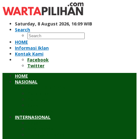
Skip
to
content
Saturday, 8 August 2026, 16:09 WIB
Search
HOME
Informasi Iklan
Kontak Kami
Facebook
Twitter
HOME
NASIONAL
Hukum & Kriminal
Pendidikan
Peristiwa
Sosial
Wawancara
INTERNASIONAL
Asean
Asia Pasifik
Eropa & Amerika