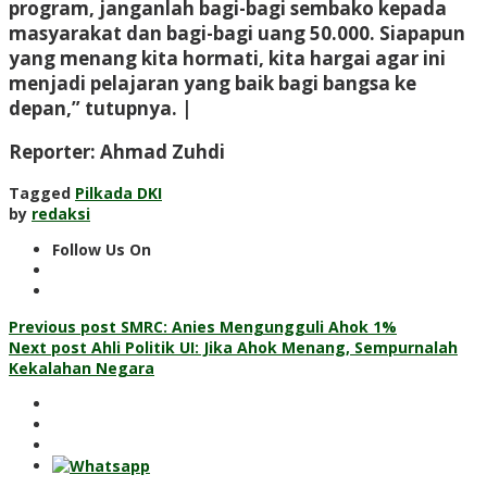
program, janganlah bagi-bagi sembako kepada
masyarakat dan bagi-bagi uang 50.000. Siapapun
yang menang kita hormati, kita hargai agar ini
menjadi pelajaran yang baik bagi bangsa ke
depan,” tutupnya. |
Reporter: Ahmad Zuhdi
Tagged
Pilkada DKI
by
redaksi
Follow Us On
Post
Previous post
SMRC: Anies Mengungguli Ahok 1%
Next post
Ahli Politik UI: Jika Ahok Menang, Sempurnalah
navigation
Kekalahan Negara