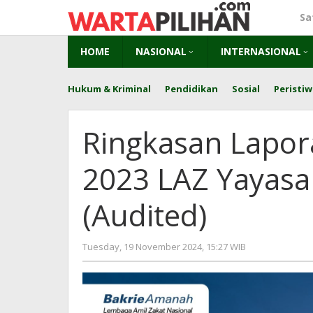
Skip
Sa
to
content
HOME
NASIONAL
INTERNASIONAL
Hukum & Kriminal
Pendidikan
Sosial
Peristiw
Ringkasan Lapo
2023 LAZ Yayas
(Audited)
by
Tuesday, 19 November 2024, 15:27 WIB
Adi
Prawiranega