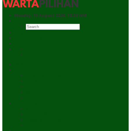
Monday, 10 August 2026, 18:30 WIB
Search
HOME
Informasi Iklan
Kontak Kami
Facebook
Twitter
HOME
NASIONAL
Hukum & Kriminal
Pendidikan
Peristiwa
Sosial
Wawancara
INTERNASIONAL
Asean
Asia Pasifik
Eropa & Amerika
Timur Tengah