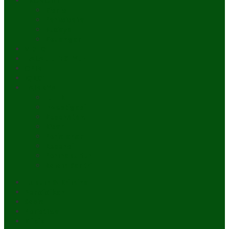
EKONOMI
Bisnis
Pariwisata
Budaya
Keuangan
VIDEO
HALAL LIFESTYLE
OPINI
IQRO’
LAINNYA
ILTEK
Investigasi
Kesehatan
Kisah
Perjalanan
Resensi
Permakultur
Kolom Santri
Hukum & Kriminal
Pendidikan
Sosial
Peristiwa
Klipik