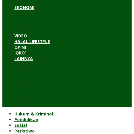
Timur Tengah
EKONOMI
Bisnis
Pariwisata
Budaya
Keuangan
VIDEO
HALAL LIFESTYLE
OPINI
IQRO’
LAINNYA
ILTEK
Investigasi
Kesehatan
Kisah
Perjalanan
Resensi
Permakultur
Kolom Santri
Hukum & Kriminal
Pendidikan
Sosial
Peristiwa