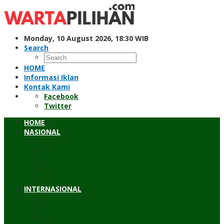
Skip
to
content
Monday, 10 August 2026, 18:30 WIB
Search
HOME
Informasi Iklan
Kontak Kami
Facebook
Twitter
HOME
NASIONAL
Hukum & Kriminal
Pendidikan
Peristiwa
Sosial
Wawancara
INTERNASIONAL
Asean
Asia Pasifik
Eropa & Amerika