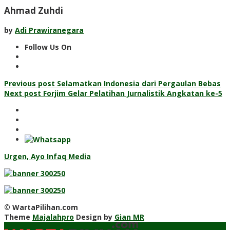
Ahmad Zuhdi
by
Adi Prawiranegara
Follow Us On
Post
Previous post
Selamatkan Indonesia dari Pergaulan Bebas
Next post
Forjim Gelar Pelatihan Jurnalistik Angkatan ke-5
navigation
Urgen, Ayo Infaq Media
© WartaPilihan.com
Theme
Majalahpro
Design by
Gian MR