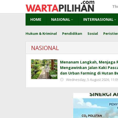
Skip
Th
to
content
HOME
NASIONAL
INTERNASIONAL
Hukum & Kriminal
Pendidikan
Sosial
Peristiw
NASIONAL
Menanam Langkah, Menjaga 
Mengawinkan Jalan Kaki Pas
dan Urban Farming di Hutan B
Wednesday, 5 August 2026, 11:0