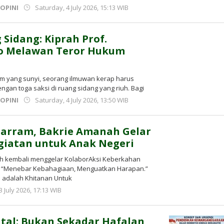
by
,
OPINI
Saturday, 4 July 2026, 15:13 WIB
Kusnadi
Kusnadi
 Sidang: Kiprah Prof.
o Melawan Teror Hukum
ium yang sunyi, seorang ilmuwan kerap harus
ngan toga saksi di ruang sidang yang riuh. Bagi
by
,
OPINI
Saturday, 4 July 2026, 13:50 WIB
Kusnadi
Kusnadi
harram, Bakrie Amanah Gelar
giatan untuk Anak Negeri
h kembali menggelar KolaborAksi Keberkahan
“Menebar Kebahagiaan, Menguatkan Harapan.”
i adalah Khitanan Untuk
by
 3 July 2026, 17:13 WIB
Adi
Prawiranegara
gital: Bukan Sekadar Hafalan