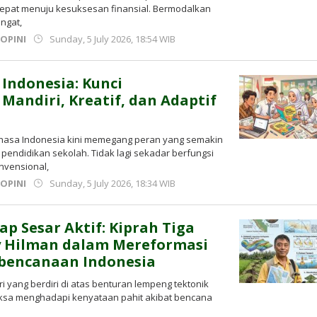
 cepat menuju kesuksesan finansial. Bermodalkan
angat,
by
,
OPINI
Sunday, 5 July 2026, 18:54 WIB
Kusnadi
Kusnadi
Indonesia: Kunci
Mandiri, Kreatif, dan Adaptif
hasa Indonesia kini memegang peran yang semakin
 pendidikan sekolah. Tidak lagi sekadar berfungsi
nvensional,
by
,
OPINI
Sunday, 5 July 2026, 18:34 WIB
Kusnadi
Kusnadi
p Sesar Aktif: Kiprah Tiga
 Hilman dalam Mereformasi
bencanaan Indonesia
i yang berdiri di atas benturan lempeng tektonik
paksa menghadapi kenyataan pahit akibat bencana