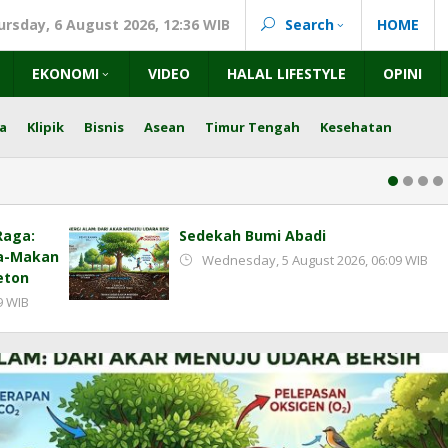
ursday, 6 August 2026, 12:36 WIB
Search
HOME
EKONOMI
VIDEO
HALAL LIFESTYLE
OPINI
a
Klipik
Bisnis
Asean
Timur Tengah
Kesehatan
Raga:
Sedekah Bumi Abadi
ca-Makan
Wednesday, 5 August 2026, 06:09 WIB
eton
9 WIB