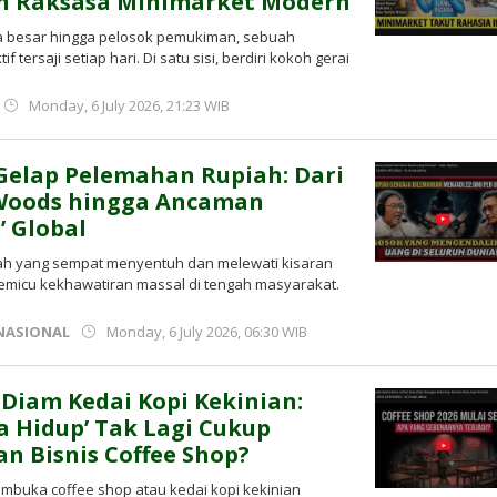
 Raksasa Minimarket Modern
ota besar hingga pelosok pemukiman, sebuah
tersaji setiap hari. Di satu sisi, berdiri kokoh gerai
by
Monday, 6 July 2026, 21:23 WIB
Kusnadi
Kusnadi
Gelap Pelemahan Rupiah: Dari
 Woods hingga Ancaman
’ Global
upiah yang sempat menyentuh dan melewati kisaran
memicu kekhawatiran massal di tengah masyarakat.
by
NASIONAL
Monday, 6 July 2026, 06:30 WIB
Kusnadi
Kusnadi
Diam Kedai Kopi Kekinian:
 Hidup’ Tak Lagi Cukup
 Bisnis Coffee Shop?
mbuka coffee shop atau kedai kopi kekinian