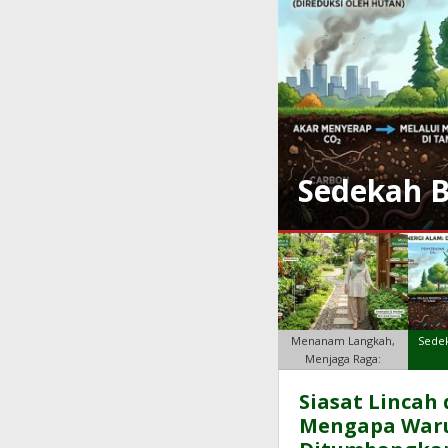
jaga Raga:
ki Pasca-Makan
Hutan Beton
Sedekah 
Menanam Langkah,
Sede
Menjaga Raga:
Mengawinkan Ja
Warta
Siasat Lincah
Mengapa War
Pilihan