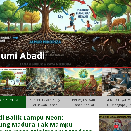
Bumi Abadi
kah Bumi Abadi
Konser Tasbih Sunyi
Pekerja Bawah
Di Balik Layar M
di Bawah Tanah
Tanah Senilai
AI: Mengapa Ju
Triliunan Rupiah
Buku
 di Balik Lampu Neon:
ung Madura Tak Mampu