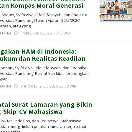
kan Kompas Moral Generasi
 Andani, Syifa Alya, Rifa Rifansyah, dan Chantika
iversitas Pamulang (Tahun Ajaran: 2025/2026)
araan, atau yang
by
,
OPINI
Friday, 3 July 2026, 00:06 WIB
Kusnadi
Kusnadi
gakan HAM di Indonesia:
ukum dan Realitas Keadilan
Andani, Syifa Alya, Rifa Rifansyah, dan Chantika
niversitas Pamulang) Pernahkah kita merenungkan
asar
by
,
OPINI
Thursday, 2 July 2026, 23:58 WIB
Kusnadi
Kusnadi
atal Surat Lamaran yang Bikin
‘Skip’ CV Mahasiswa
, Dwi Meilinda Ros, dan Tediansya (Mahasiswa
Sudah mengirimkan puluhan lamaran kerja tetapi