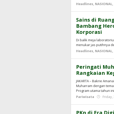
Headlines
,
NASIONAL
Sains di Ruang
Bambang Her
Korporasi
Di balik meja laborator
menukar jas putihnya de
Headlines
,
NASIONAL
Peringati Mu
Rangkaian Ke
JAKARTA – Bakrie Amana
Muharram dengan tema 
Program utama tahun in
Pariwisata
Friday,
PKn di Era Di