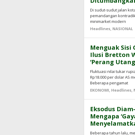
Ditumbangkan
Di sudut-sudut jalan k
pemandangan kontradiktif 
minimarket modern
Headlines
,
NASIONAL
Menguak Sisi 
Ilusi Bretton
‘Perang Utang
Fluktuasi nilai tukar r
Rp18.000 per dolar AS 
Beberapa pengamat
EKONOMI
,
Headlines
,
Eksodus Diam-
Mengapa ‘Gaya
Menyelamatkan
Beberapa tahun lalu, me