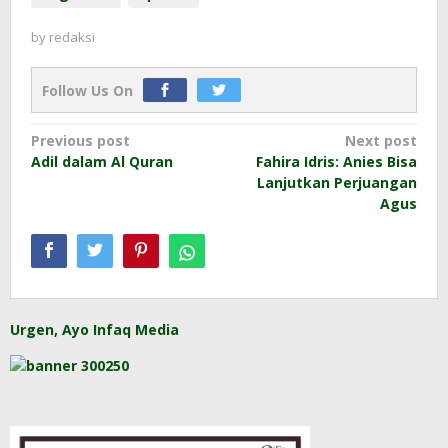
by
redaksi
Follow Us On
Post
Previous post
Next post
Adil dalam Al Quran
Fahira Idris: Anies Bisa
navigation
Lanjutkan Perjuangan
Agus
Urgen, Ayo Infaq Media