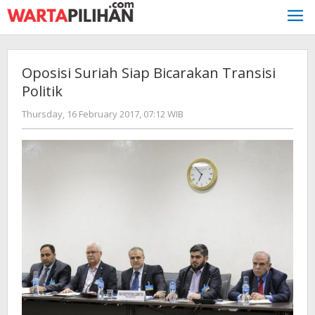
Skip
to
content
Oposisi Suriah Siap Bicarakan Transisi
Politik
by
Thursday, 16 February 2017, 07:12 WIB
redaksi