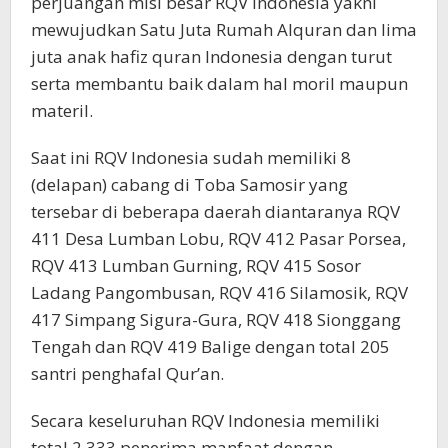
perjuangan misi besar RQV Indonesia yakni
mewujudkan Satu Juta Rumah Alquran dan lima
juta anak hafiz quran Indonesia dengan turut
serta membantu baik dalam hal moril maupun
materil.
Saat ini RQV Indonesia sudah memiliki 8
(delapan) cabang di Toba Samosir yang
tersebar di beberapa daerah diantaranya RQV
411 Desa Lumban Lobu, RQV 412 Pasar Porsea,
RQV 413 Lumban Gurning, RQV 415 Sosor
Ladang Pangombusan, RQV 416 Silamosik, RQV
417 Simpang Sigura-Gura, RQV 418 Sionggang
Tengah dan RQV 419 Balige dengan total 205
santri penghafal Qur’an.
Secara keseluruhan RQV Indonesia memiliki
total 2.333 penerima manfaat dengan