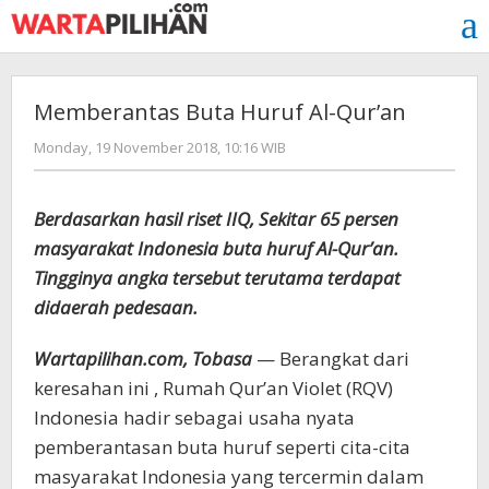
Skip
to
content
Memberantas Buta Huruf Al-Qur’an
by
Monday, 19 November 2018, 10:16 WIB
Adi
Prawiranegara
Berdasarkan hasil riset IIQ, Sekitar 65 persen
masyarakat Indonesia buta huruf Al-Qur’an.
Tingginya angka tersebut terutama terdapat
didaerah pedesaan.
Wartapilihan.com, Tobasa
— Berangkat dari
keresahan ini , Rumah Qur’an Violet (RQV)
Indonesia hadir sebagai usaha nyata
pemberantasan buta huruf seperti cita-cita
masyarakat Indonesia yang tercermin dalam