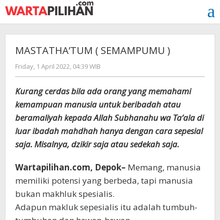
Skip
to
content
MASTATHA’TUM ( SEMAMPUMU )
by
Friday, 1 April 2022, 04:39 WIB
Admin
WP
Kurang cerdas bila ada orang yang memahami
kemampuan manusia untuk beribadah atau
beramaliyah kepada Allah Subhanahu wa Ta’ala di
luar ibadah mahdhah hanya dengan cara sepesial
saja. Misalnya, dzikir saja atau sedekah saja.
Wartapilihan.com, Depok–
Memang, manusia
memiliki potensi yang berbeda, tapi manusia
bukan makhluk spesialis.
Adapun makluk sepesialis itu adalah tumbuh-