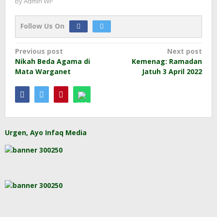
by
Admin WP
Follow Us On
Post
Previous post
Next post
Nikah Beda Agama di
Kemenag: Ramadan
navigation
Mata Warganet
Jatuh 3 April 2022
Urgen, Ayo Infaq Media