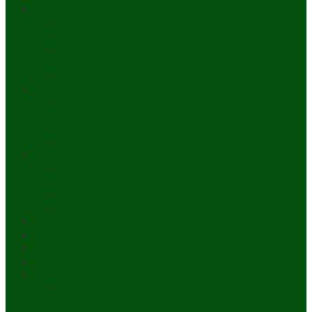
NASIONAL
Hukum & Kriminal
Pendidikan
Peristiwa
Sosial
Wawancara
INTERNASIONAL
Asean
Asia Pasifik
Eropa & Amerika
Timur Tengah
EKONOMI
Bisnis
Pariwisata
Budaya
Keuangan
VIDEO
HALAL LIFESTYLE
OPINI
IQRO’
LAINNYA
ILTEK
Investigasi