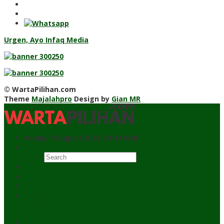
Urgen, Ayo Infaq Media
© WartaPilihan.com
Theme
Majalahpro
Design by
Gian MR
Friday, 7 August 2026, 04:14 WIB
Search
HOME
Informasi Iklan
Kontak Kami
Facebook
Twitter
HOME