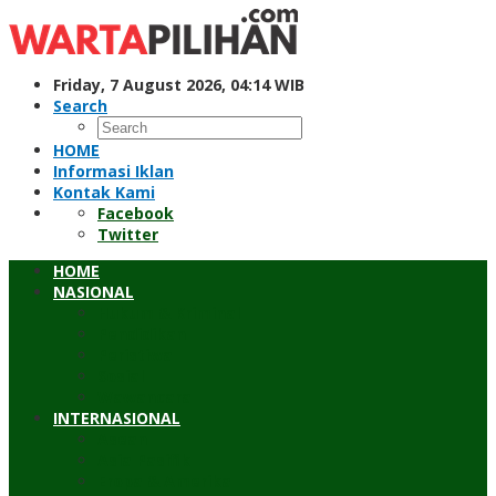
Skip
to
content
Friday, 7 August 2026, 04:14 WIB
Search
HOME
Informasi Iklan
Kontak Kami
Facebook
Twitter
HOME
NASIONAL
Hukum & Kriminal
Pendidikan
Peristiwa
Sosial
Wawancara
INTERNASIONAL
Asean
Asia Pasifik
Eropa & Amerika