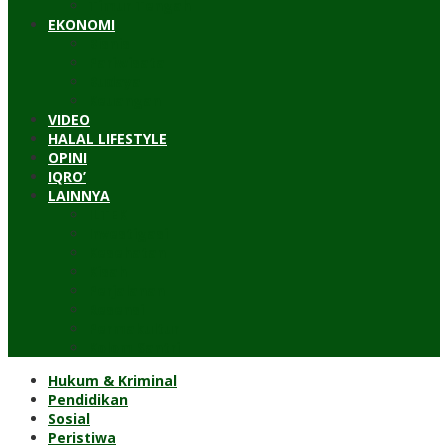
Timur Tengah
EKONOMI
Bisnis
Pariwisata
Budaya
Keuangan
VIDEO
HALAL LIFESTYLE
OPINI
IQRO’
LAINNYA
ILTEK
Investigasi
Kesehatan
Kisah
Perjalanan
Resensi
Permakultur
Kolom Santri
Hukum & Kriminal
Pendidikan
Sosial
Peristiwa