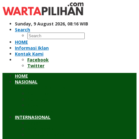
Skip
to
content
Sunday, 9 August 2026, 08:16 WIB
Search
HOME
Informasi Iklan
Kontak Kami
Facebook
Twitter
HOME
NASIONAL
Hukum & Kriminal
Pendidikan
Peristiwa
Sosial
Wawancara
INTERNASIONAL
Asean
Asia Pasifik
Eropa & Amerika