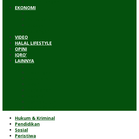
Timur Tengah
EKONOMI
Bisnis
Pariwisata
Budaya
Keuangan
VIDEO
HALAL LIFESTYLE
OPINI
IQRO’
LAINNYA
ILTEK
Investigasi
Kesehatan
Kisah
Perjalanan
Resensi
Permakultur
Kolom Santri
Hukum & Kriminal
Pendidikan
Sosial
Peristiwa