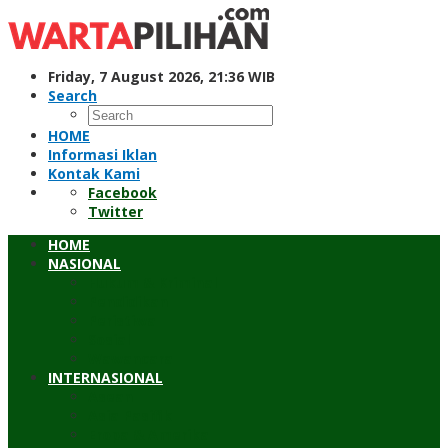
Skip
to
content
Friday, 7 August 2026, 21:36 WIB
Search
HOME
Informasi Iklan
Kontak Kami
Facebook
Twitter
HOME
NASIONAL
Hukum & Kriminal
Pendidikan
Peristiwa
Sosial
Wawancara
INTERNASIONAL
Asean
Asia Pasifik
Eropa & Amerika