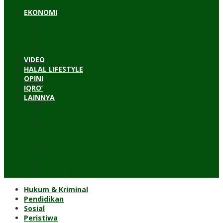
Timur Tengah
EKONOMI
Bisnis
Pariwisata
Budaya
Keuangan
VIDEO
HALAL LIFESTYLE
OPINI
IQRO’
LAINNYA
ILTEK
Investigasi
Kesehatan
Kisah
Perjalanan
Resensi
Permakultur
Kolom Santri
Hukum & Kriminal
Pendidikan
Sosial
Peristiwa