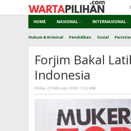
Skip
to
content
HOME
NASIONAL
INTERNASIONAL
Hukum & Kriminal
Pendidikan
Sosial
Peristiw
Forjim Bakal Lat
Indonesia
by
Friday, 23 February 2018, 11:22 WIB
Adi
Prawiranegara