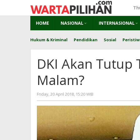
Skip
Th
to
content
HOME
NASIONAL
INTERNASIONAL
Hukum & Kriminal
Pendidikan
Sosial
Peristiw
DKI Akan Tutup 
Malam?
by
Friday, 20 April 2018, 15:20 WIB
Adi
Prawiranegara