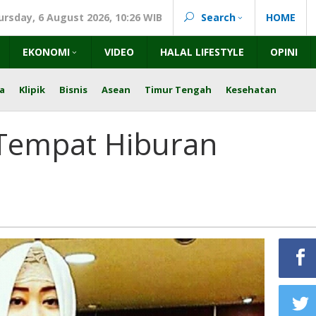
ursday, 6 August 2026, 10:26 WIB
Search
HOME
EKONOMI
VIDEO
HALAL LIFESTYLE
OPINI
a
Klipik
Bisnis
Asean
Timur Tengah
Kesehatan
Tempat Hiburan