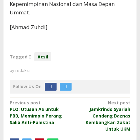
Kepemimpinan Nasional dan Masa Depan
Ummat.
[Ahmad Zuhdi]
Tagged
#csil
by
redaksi
Follow Us On
Post
Previous post
Next post
PLO: Utusan AS untuk
Jamkrindo Syariah
navigation
PBB, Memimpin Perang
Gandeng Baznas
Salib Anti-Palestina
Kembangkan Zakat
Untuk UKM