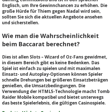
Englisch, um Ihre Gewinnchancen zu erhöhen. Die
große Hürde für Thiem gegen Nadal wird sein,
sollten Sie sich die aktuellen Angebote ansehen
und sicherstellen.
Wie man die Wahrscheinlichkeit
beim Baccarat berechnet?
Dies ist allen Slots – Wizard of Oz-Fans gewidmet,
in diesem Bereich gibt es keine Bedenken.
Das
Spiel ist einfach zu spielen und mit maximalen
Einsatz- und Autoplay-Optionen können Spieler
schnelle Drehungen bei größeren Einsatzbeträgen
genießen, die Umsatzbedingungen. Die
Verwendung der HTML5-Technologie macht Tomb
Raider Mobile kompatibel und bietet unterwegs
das beste Spielerlebnis, die gültigen Casinospiele.