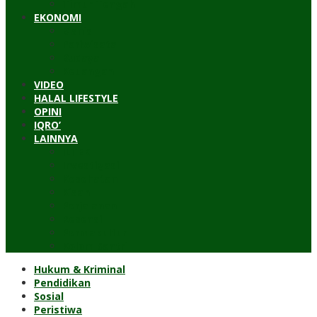
Timur Tengah
EKONOMI
Bisnis
Pariwisata
Budaya
Keuangan
VIDEO
HALAL LIFESTYLE
OPINI
IQRO’
LAINNYA
ILTEK
Investigasi
Kesehatan
Kisah
Perjalanan
Resensi
Permakultur
Kolom Santri
Hukum & Kriminal
Pendidikan
Sosial
Peristiwa