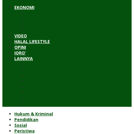
Timur Tengah
EKONOMI
Bisnis
Pariwisata
Budaya
Keuangan
VIDEO
HALAL LIFESTYLE
OPINI
IQRO’
LAINNYA
ILTEK
Investigasi
Kesehatan
Kisah
Perjalanan
Resensi
Permakultur
Kolom Santri
Hukum & Kriminal
Pendidikan
Sosial
Peristiwa