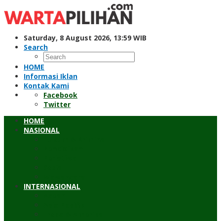
Skip
to
content
Saturday, 8 August 2026, 13:59 WIB
Search
HOME
Informasi Iklan
Kontak Kami
Facebook
Twitter
HOME
NASIONAL
Hukum & Kriminal
Pendidikan
Peristiwa
Sosial
Wawancara
INTERNASIONAL
Asean
Asia Pasifik
Eropa & Amerika