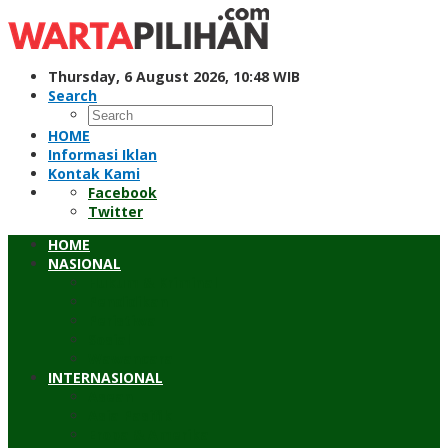
Skip
to
content
Thursday, 6 August 2026, 10:48 WIB
Search
HOME
Informasi Iklan
Kontak Kami
Facebook
Twitter
HOME
NASIONAL
Hukum & Kriminal
Pendidikan
Peristiwa
Sosial
Wawancara
INTERNASIONAL
Asean
Asia Pasifik
Eropa & Amerika